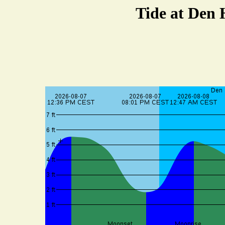
Tide at Den 