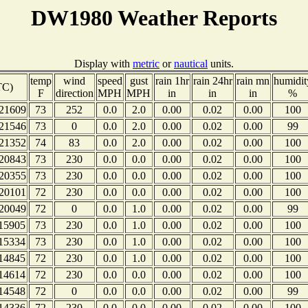
DW1980 Weather Reports
Display with
metric
or
nautical
units.
temp
wind
speed
gust
rain 1hr
rain 24hr
rain mn
humidit
TC)
F
direction
MPH
MPH
in
in
in
%
21609
73
252
0.0
2.0
0.00
0.02
0.00
100
21546
73
0
0.0
2.0
0.00
0.02
0.00
99
21352
74
83
0.0
2.0
0.00
0.02
0.00
100
20843
73
230
0.0
0.0
0.00
0.02
0.00
100
20355
73
230
0.0
0.0
0.00
0.02
0.00
100
20101
72
230
0.0
0.0
0.00
0.02
0.00
100
20049
72
0
0.0
1.0
0.00
0.02
0.00
99
15905
73
230
0.0
1.0
0.00
0.02
0.00
100
15334
73
230
0.0
1.0
0.00
0.02
0.00
100
14845
72
230
0.0
1.0
0.00
0.02
0.00
100
14614
72
230
0.0
0.0
0.00
0.02
0.00
100
14548
72
0
0.0
0.0
0.00
0.02
0.00
99
14336
72
230
0.0
0.0
0.00
0.02
0.00
100