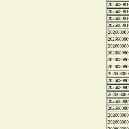
202608081
202608081
202608081
202608081
202608080
202608080
202608080
202608080
202608080
202608080
202608080
202608080
202608080
202608080
202608080
202608080
202608080
202608080
202608080