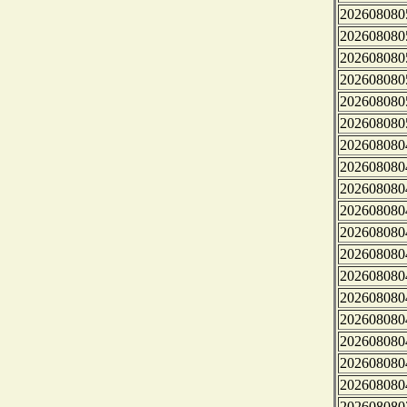
202608080
202608080
202608080
202608080
202608080
202608080
202608080
202608080
202608080
202608080
202608080
202608080
202608080
202608080
202608080
202608080
202608080
202608080
202608080