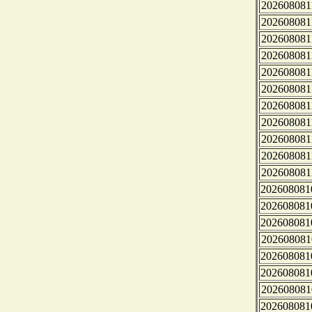
202608081
202608081
202608081
202608081
202608081
202608081
202608081
202608081
202608081
202608081
202608081
202608081
202608081
202608081
202608081
202608081
202608081
202608081
202608081