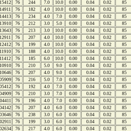
15412
76
244
7.0
10.0
0.00
0.04
0.02
85
14911
76
182
4.0
10.0
0.00
0.04
0.02
85
14413
76
234
4.0
7.0
0.00
0.04
0.02
85
13910
76
212
3.0
5.0
0.00
0.04
0.02
85
13643
76
213
3.0
10.0
0.00
0.04
0.02
85
12911
76
207
4.0
10.0
0.00
0.04
0.02
85
12412
76
199
4.0
10.0
0.00
0.04
0.02
85
11910
76
188
4.0
10.0
0.00
0.04
0.02
85
11412
76
185
6.0
10.0
0.00
0.04
0.02
85
10910
76
210
5.0
9.0
0.00
0.04
0.02
85
10646
76
207
4.0
9.0
0.00
0.04
0.02
85
05909
76
216
5.0
7.0
0.00
0.04
0.02
85
05412
76
192
4.0
7.0
0.00
0.04
0.02
85
04909
76
210
3.0
7.0
0.00
0.04
0.02
85
04411
76
196
4.0
7.0
0.00
0.04
0.02
85
04142
76
207
4.0
6.0
0.00
0.04
0.02
85
03646
76
238
3.0
6.0
0.00
0.04
0.02
85
02911
76
199
3.0
6.0
0.00
0.04
0.02
85
02634
76
217
4.0
6.0
0.00
0.04
0.02
85