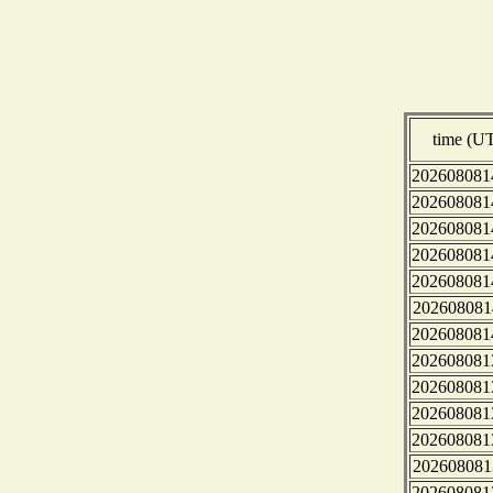
time (U
202608081
202608081
202608081
202608081
202608081
202608081
202608081
202608081
202608081
202608081
202608081
202608081
202608081