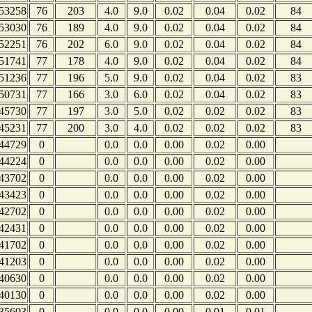
53258
76
203
4.0
9.0
0.02
0.04
0.02
84
53030
76
189
4.0
9.0
0.02
0.04
0.02
84
52251
76
202
6.0
9.0
0.02
0.04
0.02
84
51741
77
178
4.0
9.0
0.02
0.04
0.02
84
51236
77
196
5.0
9.0
0.02
0.04
0.02
83
50731
77
166
3.0
6.0
0.02
0.04
0.02
83
45730
77
197
3.0
5.0
0.02
0.02
0.02
83
45231
77
200
3.0
4.0
0.02
0.02
0.02
83
44729
0
0.0
0.0
0.00
0.02
0.00
44224
0
0.0
0.0
0.00
0.02
0.00
43702
0
0.0
0.0
0.00
0.02
0.00
43423
0
0.0
0.0
0.00
0.02
0.00
42702
0
0.0
0.0
0.00
0.02
0.00
42431
0
0.0
0.0
0.00
0.02
0.00
41702
0
0.0
0.0
0.00
0.02
0.00
41203
0
0.0
0.0
0.00
0.02
0.00
40630
0
0.0
0.0
0.00
0.02
0.00
40130
0
0.0
0.0
0.00
0.02
0.00
35603
0
0.0
0.0
0.00
0.01
0.01