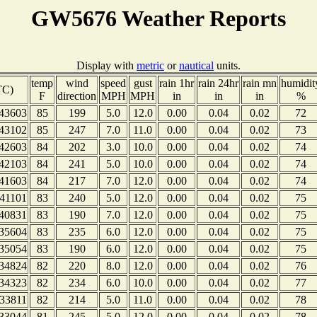
GW5676 Weather Reports
Display with
metric
or
nautical
units.
temp
wind
speed
gust
rain 1hr
rain 24hr
rain mn
humidit
TC)
F
direction
MPH
MPH
in
in
in
%
43603
85
199
5.0
12.0
0.00
0.04
0.02
72
43102
85
247
7.0
11.0
0.00
0.04
0.02
73
42603
84
202
3.0
10.0
0.00
0.04
0.02
74
42103
84
241
5.0
10.0
0.00
0.04
0.02
74
41603
84
217
7.0
12.0
0.00
0.04
0.02
74
41101
83
240
5.0
12.0
0.00
0.04
0.02
75
40831
83
190
7.0
12.0
0.00
0.04
0.02
75
35604
83
235
6.0
12.0
0.00
0.04
0.02
75
35054
83
190
6.0
12.0
0.00
0.04
0.02
75
34824
82
220
8.0
12.0
0.00
0.04
0.02
76
34323
82
234
6.0
10.0
0.00
0.04
0.02
77
33811
82
214
5.0
11.0
0.00
0.04
0.02
78
33044
81
245
5.0
12.0
0.00
0.04
0.02
78