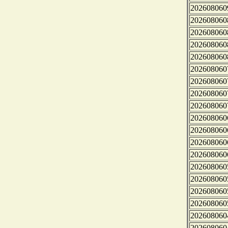
202608060
202608060
202608060
202608060
202608060
202608060
202608060
202608060
202608060
202608060
202608060
202608060
202608060
202608060
202608060
202608060
202608060
202608060
202608060