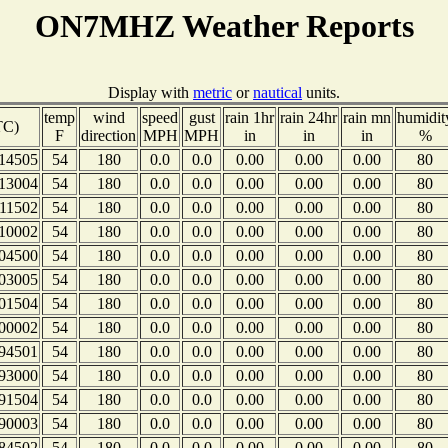
ON7MHZ Weather Reports
Display with
metric
or
nautical
units.
temp
wind
speed
gust
rain 1hr
rain 24hr
rain mn
humidit
TC)
F
direction
MPH
MPH
in
in
in
%
14505
54
180
0.0
0.0
0.00
0.00
0.00
80
13004
54
180
0.0
0.0
0.00
0.00
0.00
80
11502
54
180
0.0
0.0
0.00
0.00
0.00
80
10002
54
180
0.0
0.0
0.00
0.00
0.00
80
04500
54
180
0.0
0.0
0.00
0.00
0.00
80
03005
54
180
0.0
0.0
0.00
0.00
0.00
80
01504
54
180
0.0
0.0
0.00
0.00
0.00
80
00002
54
180
0.0
0.0
0.00
0.00
0.00
80
94501
54
180
0.0
0.0
0.00
0.00
0.00
80
93000
54
180
0.0
0.0
0.00
0.00
0.00
80
91504
54
180
0.0
0.0
0.00
0.00
0.00
80
90003
54
180
0.0
0.0
0.00
0.00
0.00
80
84502
54
180
0.0
0.0
0.00
0.00
0.00
80