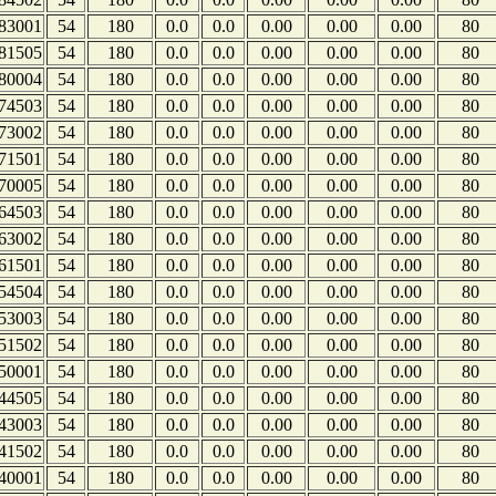
83001
54
180
0.0
0.0
0.00
0.00
0.00
80
81505
54
180
0.0
0.0
0.00
0.00
0.00
80
80004
54
180
0.0
0.0
0.00
0.00
0.00
80
74503
54
180
0.0
0.0
0.00
0.00
0.00
80
73002
54
180
0.0
0.0
0.00
0.00
0.00
80
71501
54
180
0.0
0.0
0.00
0.00
0.00
80
70005
54
180
0.0
0.0
0.00
0.00
0.00
80
64503
54
180
0.0
0.0
0.00
0.00
0.00
80
63002
54
180
0.0
0.0
0.00
0.00
0.00
80
61501
54
180
0.0
0.0
0.00
0.00
0.00
80
54504
54
180
0.0
0.0
0.00
0.00
0.00
80
53003
54
180
0.0
0.0
0.00
0.00
0.00
80
51502
54
180
0.0
0.0
0.00
0.00
0.00
80
50001
54
180
0.0
0.0
0.00
0.00
0.00
80
44505
54
180
0.0
0.0
0.00
0.00
0.00
80
43003
54
180
0.0
0.0
0.00
0.00
0.00
80
41502
54
180
0.0
0.0
0.00
0.00
0.00
80
40001
54
180
0.0
0.0
0.00
0.00
0.00
80