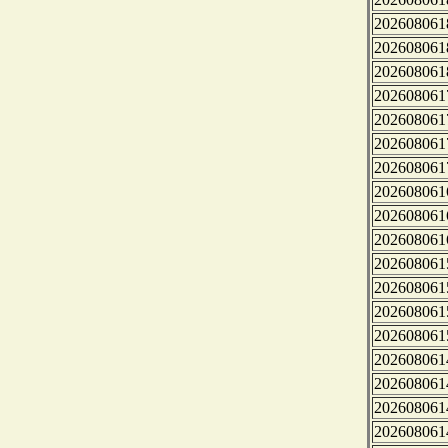
202608061
202608061
202608061
202608061
202608061
202608061
202608061
202608061
202608061
202608061
202608061
202608061
202608061
202608061
202608061
202608061
202608061
202608061