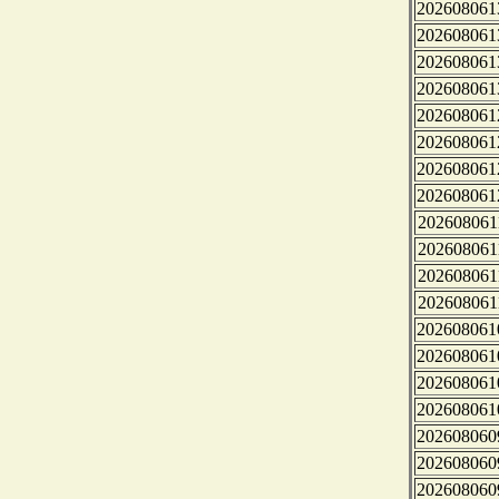
202608061
202608061
202608061
202608061
202608061
202608061
202608061
202608061
202608061
202608061
202608061
202608061
202608061
202608061
202608061
202608061
202608060
202608060
202608060