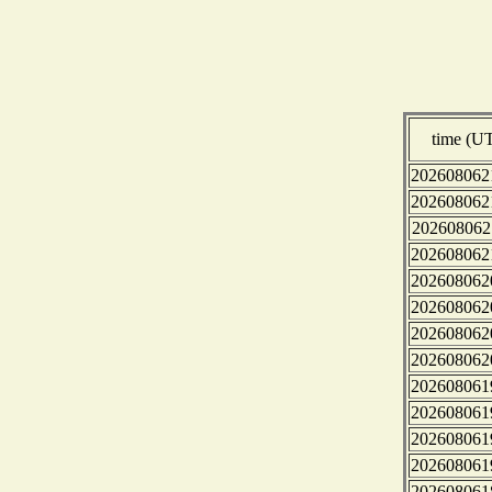
time (U
202608062
202608062
202608062
202608062
202608062
202608062
202608062
202608062
202608061
202608061
202608061
202608061
202608061