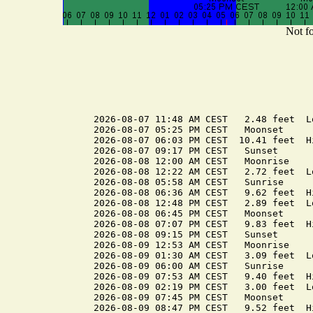
Not fo
2026-08-07 11:48 AM CEST   2.48 feet  Lo
2026-08-07 05:25 PM CEST   Moonset

2026-08-07 06:03 PM CEST  10.41 feet  Hi
2026-08-07 09:17 PM CEST   Sunset

2026-08-08 12:00 AM CEST   Moonrise

2026-08-08 12:22 AM CEST   2.72 feet  Lo
2026-08-08 05:58 AM CEST   Sunrise

2026-08-08 06:36 AM CEST   9.62 feet  Hi
2026-08-08 12:48 PM CEST   2.89 feet  Lo
2026-08-08 06:45 PM CEST   Moonset

2026-08-08 07:07 PM CEST   9.83 feet  Hi
2026-08-08 09:15 PM CEST   Sunset

2026-08-09 12:53 AM CEST   Moonrise

2026-08-09 01:30 AM CEST   3.09 feet  Lo
2026-08-09 06:00 AM CEST   Sunrise

2026-08-09 07:53 AM CEST   9.40 feet  Hi
2026-08-09 02:19 PM CEST   3.00 feet  Lo
2026-08-09 07:45 PM CEST   Moonset

2026-08-09 08:47 PM CEST   9.52 feet  Hi