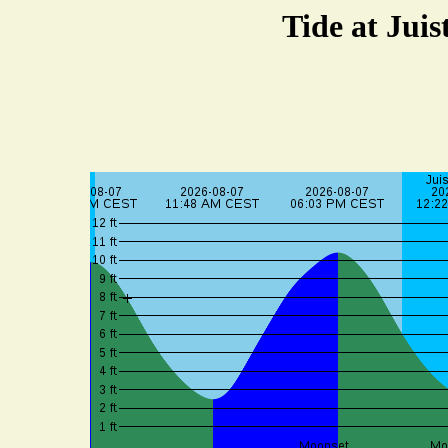
Tide at Jui