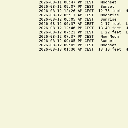
2026-08-11 08:47 PM CEST   Moonset

2026-08-11 09:07 PM CEST   Sunset

2026-08-12 12:26 AM CEST  12.75 feet  H
2026-08-12 05:17 AM CEST   Moonrise

2026-08-12 06:05 AM CEST   Sunrise

2026-08-12 06:37 AM CEST   2.17 feet  L
2026-08-12 12:46 PM CEST  13.49 feet  H
2026-08-12 07:23 PM CEST   1.22 feet  L
2026-08-12 07:37 PM CEST   New Moon

2026-08-12 09:05 PM CEST   Sunset

2026-08-12 09:05 PM CEST   Moonset
