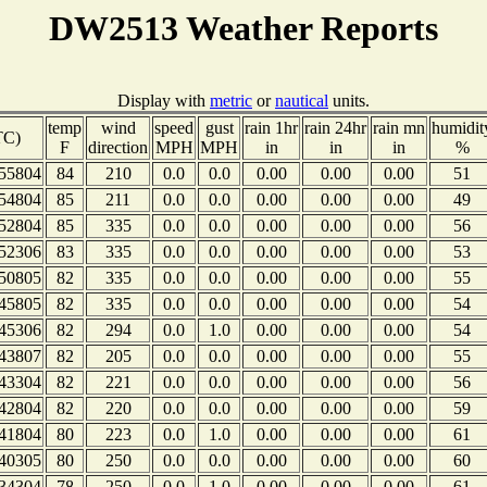
DW2513 Weather Reports
Display with
metric
or
nautical
units.
temp
wind
speed
gust
rain 1hr
rain 24hr
rain mn
humidit
TC)
F
direction
MPH
MPH
in
in
in
%
55804
84
210
0.0
0.0
0.00
0.00
0.00
51
54804
85
211
0.0
0.0
0.00
0.00
0.00
49
52804
85
335
0.0
0.0
0.00
0.00
0.00
56
52306
83
335
0.0
0.0
0.00
0.00
0.00
53
50805
82
335
0.0
0.0
0.00
0.00
0.00
55
45805
82
335
0.0
0.0
0.00
0.00
0.00
54
45306
82
294
0.0
1.0
0.00
0.00
0.00
54
43807
82
205
0.0
0.0
0.00
0.00
0.00
55
43304
82
221
0.0
0.0
0.00
0.00
0.00
56
42804
82
220
0.0
0.0
0.00
0.00
0.00
59
41804
80
223
0.0
1.0
0.00
0.00
0.00
61
40305
80
250
0.0
0.0
0.00
0.00
0.00
60
34304
78
250
0.0
1.0
0.00
0.00
0.00
61