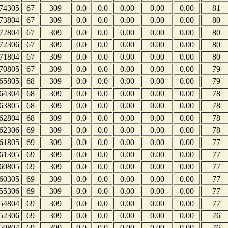
74305
67
309
0.0
0.0
0.00
0.00
0.00
81
73804
67
309
0.0
0.0
0.00
0.00
0.00
80
72804
67
309
0.0
0.0
0.00
0.00
0.00
80
72306
67
309
0.0
0.0
0.00
0.00
0.00
80
71804
67
309
0.0
0.0
0.00
0.00
0.00
80
70805
67
309
0.0
0.0
0.00
0.00
0.00
79
65805
68
309
0.0
0.0
0.00
0.00
0.00
79
64304
68
309
0.0
0.0
0.00
0.00
0.00
78
63805
68
309
0.0
0.0
0.00
0.00
0.00
78
62804
68
309
0.0
0.0
0.00
0.00
0.00
78
62306
69
309
0.0
0.0
0.00
0.00
0.00
78
61805
69
309
0.0
0.0
0.00
0.00
0.00
77
61305
69
309
0.0
0.0
0.00
0.00
0.00
77
60805
69
309
0.0
0.0
0.00
0.00
0.00
77
60305
69
309
0.0
0.0
0.00
0.00
0.00
77
55306
69
309
0.0
0.0
0.00
0.00
0.00
77
54804
69
309
0.0
0.0
0.00
0.00
0.00
77
52306
69
309
0.0
0.0
0.00
0.00
0.00
76
50804
69
309
0.0
0.0
0.00
0.00
0.00
76