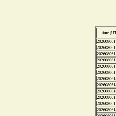
time (U
202608061
202608061
202608061
202608061
202608061
202608061
202608061
202608061
202608061
202608061
202608061
202608061
202608061