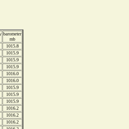
y
barometer
mb
1015.8
1015.9
1015.9
1015.9
1016.0
1016.0
1015.9
1015.9
1015.9
1016.2
1016.2
1016.2
1016.2