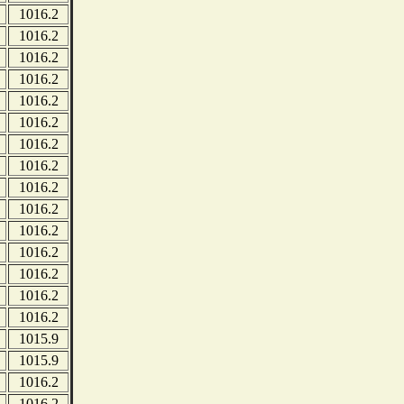
1016.2
1016.2
1016.2
1016.2
1016.2
1016.2
1016.2
1016.2
1016.2
1016.2
1016.2
1016.2
1016.2
1016.2
1016.2
1015.9
1015.9
1016.2
1016.2