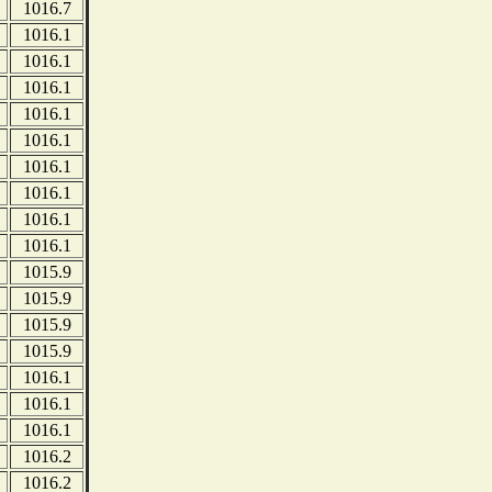
1016.7
1016.1
1016.1
1016.1
1016.1
1016.1
1016.1
1016.1
1016.1
1016.1
1015.9
1015.9
1015.9
1015.9
1016.1
1016.1
1016.1
1016.2
1016.2